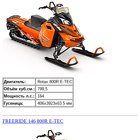
Двигатель:
Rotax 800R E-TEC
Объём куб.см.:
799,5
Мощность л.с.:
164
Гусеница:
406x3923x63.5 мм
FREERIDE 146 800R E-TEC