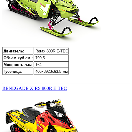
Двигатель:
Rotax 800R E-TEC
Объём куб.см.:
799,5
Мощность л.с.:
164
Гусеница:
406x3923x63.5 мм
RENEGADE X-RS 800R E-TEC