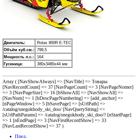
Двигатель:
Rotax 800R E-TEC
Объём куб.см.:
799,5
Мощность л.с.:
164
Гусеница:
380x3480x44 мм
Array ( [NavShowAlways] => [NavTitle] => Товары
[NavRecordCount] => 37 [NavPageCount] => 3 [NavPageNomer]
=> 3 [NavPageSize] => 16 [bShowAll] => [NavShowAll] =>
[NavNum] => 1 [bDescPageNumbering] => [add_anchor] =>
[nPageWindow] => 5 [bSavePage] => [sUrlPath] =>
/catalog/snegokhody_ski_doo/ [NavQueryString] =>
[sUrlPathParams] => /catalog/snegokhody_ski_doo/? [nStartPage]
=> 1 [nEndPage] => 3 [NavFirstRecordShow] => 33
[NavLastRecordShow] => 37 )
Пред.