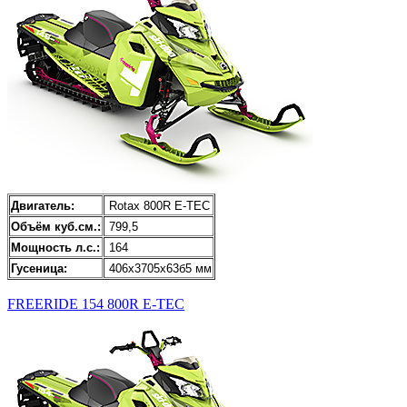
Двигатель:
Rotax 800R E-TEC
Объём куб.см.:
799,5
Мощность л.с.:
164
Гусеница:
406x3705x63б5 мм
FREERIDE 154 800R E-TEC