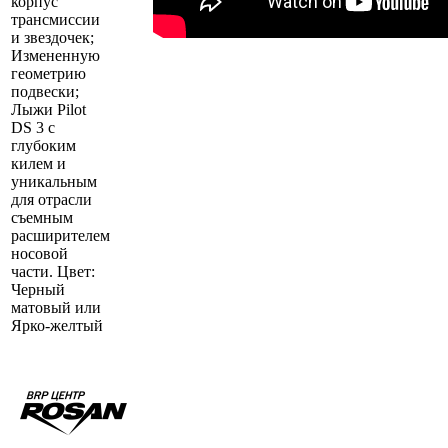
корпус
трансмиссии
и звездочек;
Измененную
геометрию
подвески;
Лыжи Pilot
DS 3 с
глубоким
килем и
уникальным
для отрасли
съемным
расширителем
носовой
части. Цвет:
Черный
матовый или
Ярко-желтый