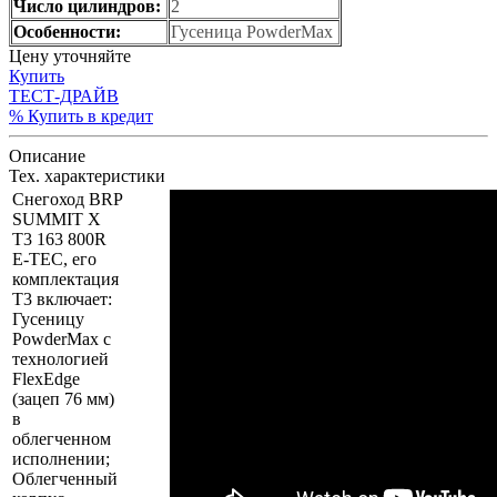
Число цилиндров:
2
Особенности:
Гусеница PowderMax
Цену уточняйте
Купить
ТЕСТ-ДРАЙВ
% Купить в кредит
Описание
Тех. характеристики
Снегоход BRP
SUMMIT X
T3 163 800R
E-TEC, его
комплектация
T3 включает:
Гусеницу
PowderMax с
технологией
FlexEdge
(зацеп 76 мм)
в
облегченном
исполнении;
Облегченный