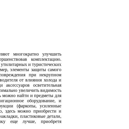
ляют многократно улучшить
ершенствовав комплектацию.
 утилитарных и туристических
имер, элементы защиты самого
повреждения при некрупном
водителя от влияния холода и
 аксессуаров осветительная
симально увеличить видимость
сь можно найти и предметы для
игационное оборудование, и
рукции (фаркопы, усиленные
го, здесь можно приобрести и
накладки, пластиковые детали,
ику еще лучше, приобретя