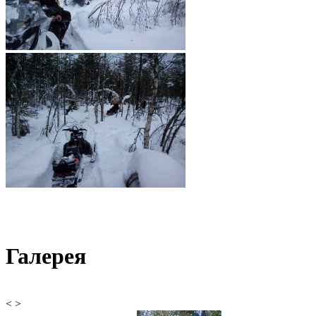
Галерея
<
>