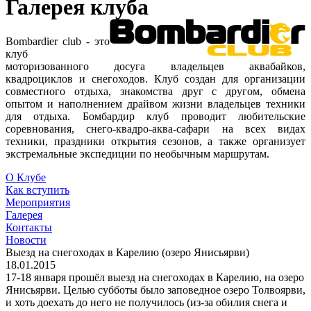
Галерея клуба
Bombardier club - это
клуб
моторизованного досуга владельцев аквабайков,
квадроциклов и снегоходов. Клуб создан для организации
совместного отдыха, знакомства друг с другом, обмена
опытом и наполнением драйвом жизни владельцев техники
для отдыха. Бомбардир клуб проводит любительские
соревнования, снего-квадро-аква-сафари на всех видах
техники, праздники открытия сезонов, а также организует
экстремальные экспедиции по необычным маршрутам.
О Клубе
Как вступить
Мероприятия
Галерея
Контакты
Новости
Выезд на снегоходах в Карелию (озеро Янисьярви)
18.01.2015
17-18 января прошёл выезд на снегоходах в Карелию, на озеро
Янисьярви. Целью субботы было заповедное озеро Толвоярви,
и хоть доехать до него не получилось (из-за обилия снега и