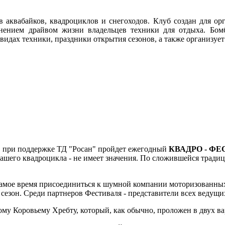
ев аквабайков, квадроциклов и снегоходов. Клуб создан для ор
лнением драйвом жизни владельцев техники для отдыха. Бом
х видах техники, праздники открытия сезонов, а также организ
м, при поддержке ТД "Росан" пройдет ежегодный
КВАДРО - Ф
Вашего квадроцикла - не имеет значения. По сложившейся трад
 самое время присоединиться к шумной компании моторизованных
 сезон. Среди партнеров Фестиваля - представители всех ведущ
ому Коровьему Хребту, который, как обычно, проложен в двух ва