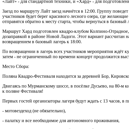
«Лайт» - для стандартной техники, и «Хард» - для подготовле
Заезд по маршруту Лайт заезд начнётся в 12:00. Группу повед
участников будет берег красивого лесного озера, где желающие
отправятся обратно к месту старта, чтобы вернуться в базовый л
Маршрут Хард подготовлен квадро-клубом Колпино-Отрадное, п
дозаправкой в районе Новой Ладоги. Этот вариант рассчитан
возвращением в базовый лагерь к 18:00.
По возвращении в лагерь всех участников мероприятия ждёт к
затем - не ограниченный по времени концерт продолжится выс
Место Сбора:
Поляна Квадро-Фестиваля находится за деревней Бор, Кировског
Двигаясь по Мурманскому шоссе, в посёлке Дусьево, на 80-м ки
к поляне Фестиваля!
Первых гостей организаторы лагеря будут ждать с 13 часов, в
- мотовездеход (не обязательно),
- палатку и все необходимое для автономного проживания,