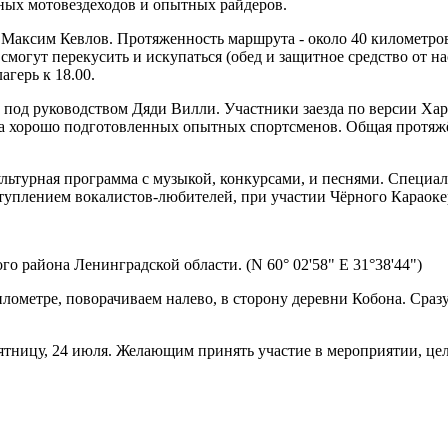
нных мотовездеходов и опытных райдеров.
ет Максим Кевлов. Протяженность маршрута - около 40 километро
 смогут перекусить и искупаться (обед и защитное средство от н
агерь к 18.00.
од руководством Дяди Вилли. Участники заезда по версии Хард
 на хорошо подготовленных опытных спортсменов. Общая протяж
ультурная программа с музыкой, конкурсами, и песнями. Специа
туплением вокалистов-любителей, при участии Чёрного Караоке
о района Ленинградской области. (N 60° 02'58" E 31°38'44")
лометре, поворачиваем налево, в сторону деревни Кобона. Сразу
 пятницу, 24 июля. Желающим принять участие в мероприятии, це